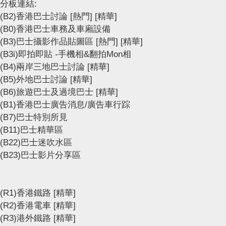
分板連結:
(B2)香港巴士討論
[熱門]
[精華]
(B0)香港巴士車務及車廂設備
(B3)巴士攝影作品貼圖區
[熱門]
[精華]
(B3i)即拍即貼 -手機相&翻拍Mon相
(B4)兩岸三地巴士討論
[精華]
(B5)外地巴士討論
[精華]
(B6)旅遊巴士及過境巴士
[精華]
(B1)香港巴士廣告消息/廣告車行踪
(B7)巴士特別所見
(B11)巴士精華區
(B22)巴士迷吹水區
(B23)巴士影片分享區
(R1)香港鐵路
[精華]
(R2)香港電車
[精華]
(R3)港外鐵路
[精華]