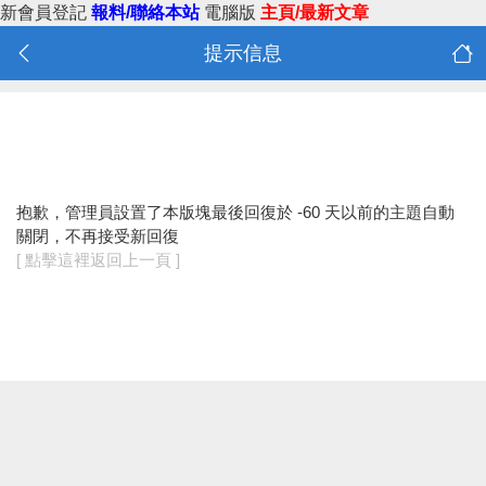
新會員登記
報料/聯絡本站
電腦版
主頁/最新文章
提示信息
抱歉，管理員設置了本版塊最後回復於 -60 天以前的主題自動
關閉，不再接受新回復
[ 點擊這裡返回上一頁 ]