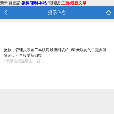
新會員登記
報料/聯絡本站
電腦版
主頁/最新文章
提示信息
抱歉，管理員設置了本版塊最後回復於 -60 天以前的主題自動
關閉，不再接受新回復
[ 點擊這裡返回上一頁 ]