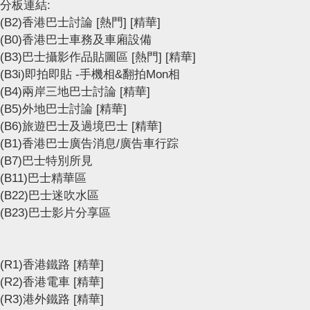
分板連結:
(B2)香港巴士討論
[熱門]
[精華]
(B0)香港巴士車務及車廂設備
(B3)巴士攝影作品貼圖區
[熱門]
[精華]
(B3i)即拍即貼 -手機相&翻拍Mon相
(B4)兩岸三地巴士討論
[精華]
(B5)外地巴士討論
[精華]
(B6)旅遊巴士及過境巴士
[精華]
(B1)香港巴士廣告消息/廣告車行踪
(B7)巴士特別所見
(B11)巴士精華區
(B22)巴士迷吹水區
(B23)巴士影片分享區
(R1)香港鐵路
[精華]
(R2)香港電車
[精華]
(R3)港外鐵路
[精華]