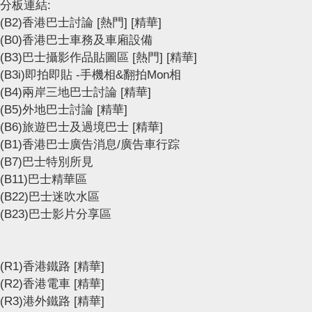
分板連結:
(B2)香港巴士討論
[熱門]
[精華]
(B0)香港巴士車務及車廂設備
(B3)巴士攝影作品貼圖區
[熱門]
[精華]
(B3i)即拍即貼 -手機相&翻拍Mon相
(B4)兩岸三地巴士討論
[精華]
(B5)外地巴士討論
[精華]
(B6)旅遊巴士及過境巴士
[精華]
(B1)香港巴士廣告消息/廣告車行踪
(B7)巴士特別所見
(B11)巴士精華區
(B22)巴士迷吹水區
(B23)巴士影片分享區
(R1)香港鐵路
[精華]
(R2)香港電車
[精華]
(R3)港外鐵路
[精華]