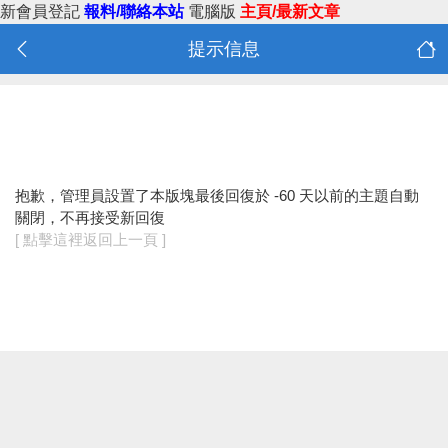
新會員登記
報料/聯絡本站
電腦版
主頁/最新文章
提示信息
抱歉，管理員設置了本版塊最後回復於 -60 天以前的主題自動
關閉，不再接受新回復
[ 點擊這裡返回上一頁 ]