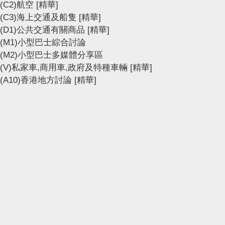
(C2)航空
[精華]
(C3)海上交通及船隻
[精華]
(D1)公共交通有關商品
[精華]
(M1)小型巴士綜合討論
(M2)小型巴士多媒體分享區
(V)私家車,商用車,政府及特種車輛
[精華]
(A10)香港地方討論
[精華]