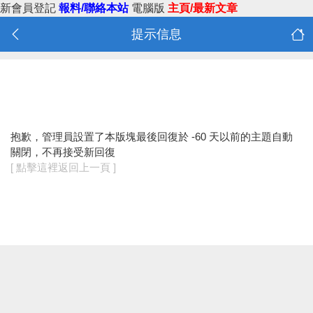
新會員登記
報料/聯絡本站
電腦版
主頁/最新文章
提示信息
抱歉，管理員設置了本版塊最後回復於 -60 天以前的主題自動
關閉，不再接受新回復
[ 點擊這裡返回上一頁 ]