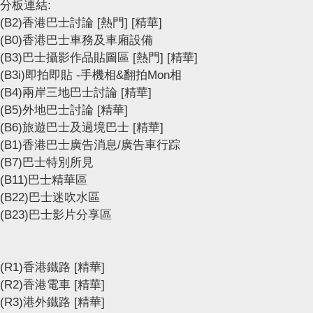
分板連結:
(B2)香港巴士討論
[熱門]
[精華]
(B0)香港巴士車務及車廂設備
(B3)巴士攝影作品貼圖區
[熱門]
[精華]
(B3i)即拍即貼 -手機相&翻拍Mon相
(B4)兩岸三地巴士討論
[精華]
(B5)外地巴士討論
[精華]
(B6)旅遊巴士及過境巴士
[精華]
(B1)香港巴士廣告消息/廣告車行踪
(B7)巴士特別所見
(B11)巴士精華區
(B22)巴士迷吹水區
(B23)巴士影片分享區
(R1)香港鐵路
[精華]
(R2)香港電車
[精華]
(R3)港外鐵路
[精華]