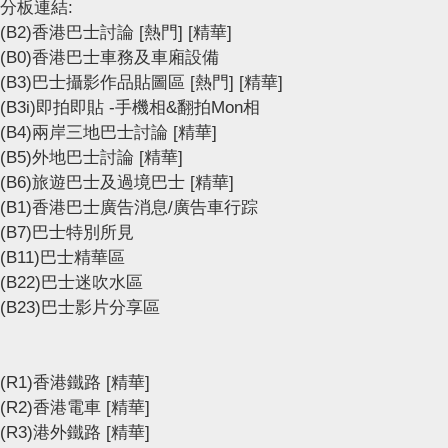
分板連結:
(B2)香港巴士討論
[熱門]
[精華]
(B0)香港巴士車務及車廂設備
(B3)巴士攝影作品貼圖區
[熱門]
[精華]
(B3i)即拍即貼 -手機相&翻拍Mon相
(B4)兩岸三地巴士討論
[精華]
(B5)外地巴士討論
[精華]
(B6)旅遊巴士及過境巴士
[精華]
(B1)香港巴士廣告消息/廣告車行踪
(B7)巴士特別所見
(B11)巴士精華區
(B22)巴士迷吹水區
(B23)巴士影片分享區
(R1)香港鐵路
[精華]
(R2)香港電車
[精華]
(R3)港外鐵路
[精華]