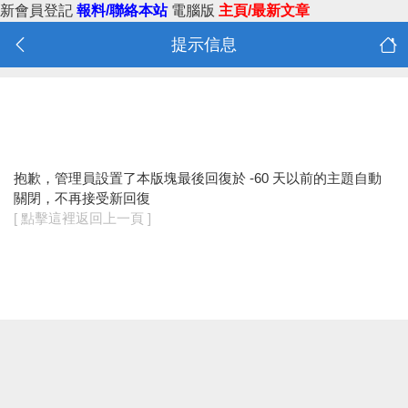
新會員登記
報料/聯絡本站
電腦版
主頁/最新文章
提示信息
抱歉，管理員設置了本版塊最後回復於 -60 天以前的主題自動
關閉，不再接受新回復
[ 點擊這裡返回上一頁 ]