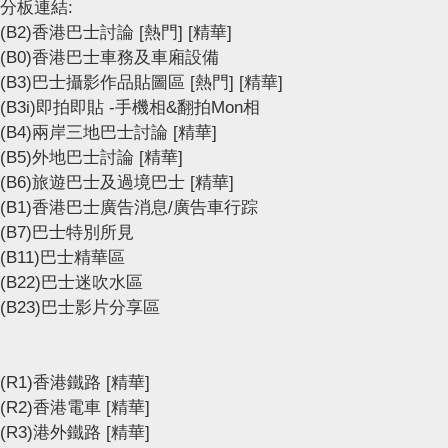
分板連結:
(B2)香港巴士討論
[熱門]
[精華]
(B0)香港巴士車務及車廂設備
(B3)巴士攝影作品貼圖區
[熱門]
[精華]
(B3i)即拍即貼 -手機相&翻拍Mon相
(B4)兩岸三地巴士討論
[精華]
(B5)外地巴士討論
[精華]
(B6)旅遊巴士及過境巴士
[精華]
(B1)香港巴士廣告消息/廣告車行踪
(B7)巴士特別所見
(B11)巴士精華區
(B22)巴士迷吹水區
(B23)巴士影片分享區
(R1)香港鐵路
[精華]
(R2)香港電車
[精華]
(R3)港外鐵路
[精華]