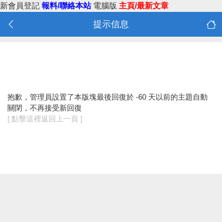
新會員登記
報料/聯絡本站
電腦版
主頁/最新文章
提示信息
抱歉，管理員設置了本版塊最後回復於 -60 天以前的主題自動
關閉，不再接受新回復
[ 點擊這裡返回上一頁 ]