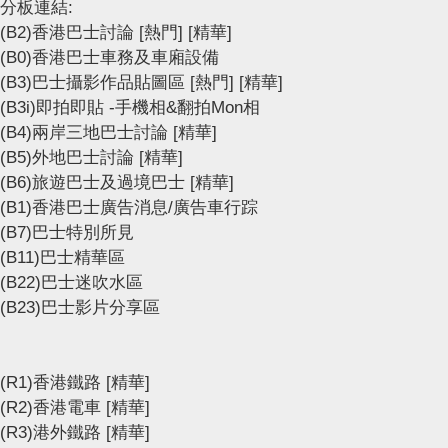
分板連結:
(B2)香港巴士討論
[熱門]
[精華]
(B0)香港巴士車務及車廂設備
(B3)巴士攝影作品貼圖區
[熱門]
[精華]
(B3i)即拍即貼 -手機相&翻拍Mon相
(B4)兩岸三地巴士討論
[精華]
(B5)外地巴士討論
[精華]
(B6)旅遊巴士及過境巴士
[精華]
(B1)香港巴士廣告消息/廣告車行踪
(B7)巴士特別所見
(B11)巴士精華區
(B22)巴士迷吹水區
(B23)巴士影片分享區
(R1)香港鐵路
[精華]
(R2)香港電車
[精華]
(R3)港外鐵路
[精華]