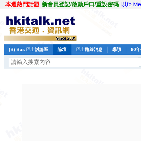
本週熱門話題
新會員登記/啟動戶口/重設密碼
以fb M
(B) Bus 巴士討論區
論壇
巴士路線消息
導讀
80
飛行報告
日誌
保留巴士
分享
記錄