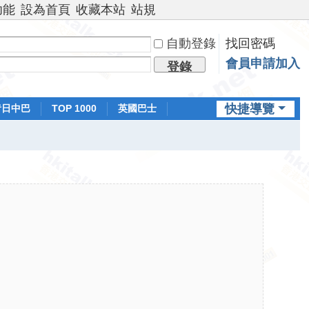
功能
設為首頁
收藏本站
站規
自動登錄
找回密碼
會員申請加入
登錄
快捷導覽
昔日中巴
TOP 1000
英國巴士
排行榜
日本鐵路