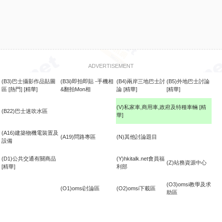
ADVERTISEMENT
(B3)巴士攝影作品貼圖
(B3i)即拍即貼 -手機相
(B4)兩岸三地巴士討
(B5)外地巴士討論
區
[熱門]
[精華]
&翻拍Mon相
論
[精華]
[精華]
(V)私家車,商用車,政府及特種車輛
[精
(B22)巴士迷吹水區
華]
食
(A16)建築物機電裝置及
(A19)問路專區
(N)其他討論題目
設備
(D1)公共交通有關商品
(Y)hkitalk.net會員福
(Z)站務資源中心
[精華]
利部
(O3)omsi教學及求
(O1)omsi討論區
(O2)omsi下載區
助區