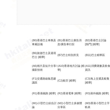
(B0)香港巴士車務及
(B1)香港巴士廣告消
(B2)香港巴士討論
車廂設備
息/廣告車行踪
[熱門]
[精華]
(B6)旅遊巴士及過境
(B7)巴士特別所見
(B11)巴士精華區
巴士
[精華]
(A6)相片及短片分享/
(A10)香港地方討論
[精
(A11)消費著數及飲
攝影技術
華]
資訊
(F1)交通路線集思建
(C3)海上交通及船隻
(C2)航空
[精華]
議區
[精華]
(R1)香港鐵路
[精華]
(R2)香港電車
[精華]
(R3)港外鐵路
[精華]
(M1)小型巴士綜合討
(M2)小型巴士多媒體
(M3)香港小型巴士字
論
分享區
軌表