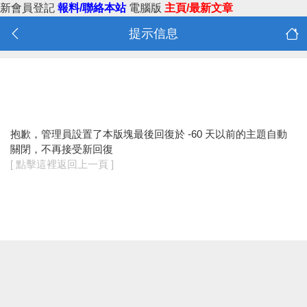
新會員登記
報料/聯絡本站
電腦版
主頁/最新文章
提示信息
抱歉，管理員設置了本版塊最後回復於 -60 天以前的主題自動
關閉，不再接受新回復
[ 點擊這裡返回上一頁 ]