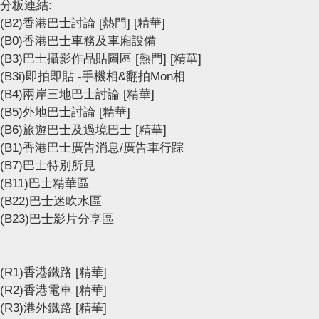
分板連結:
(B2)香港巴士討論
[熱門]
[精華]
(B0)香港巴士車務及車廂設備
(B3)巴士攝影作品貼圖區
[熱門]
[精華]
(B3i)即拍即貼 -手機相&翻拍Mon相
(B4)兩岸三地巴士討論
[精華]
(B5)外地巴士討論
[精華]
(B6)旅遊巴士及過境巴士
[精華]
(B1)香港巴士廣告消息/廣告車行踪
(B7)巴士特別所見
(B11)巴士精華區
(B22)巴士迷吹水區
(B23)巴士影片分享區
(R1)香港鐵路
[精華]
(R2)香港電車
[精華]
(R3)港外鐵路
[精華]