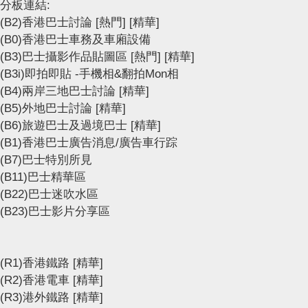
分板連結:
(B2)香港巴士討論
[熱門]
[精華]
(B0)香港巴士車務及車廂設備
(B3)巴士攝影作品貼圖區
[熱門]
[精華]
(B3i)即拍即貼 -手機相&翻拍Mon相
(B4)兩岸三地巴士討論
[精華]
(B5)外地巴士討論
[精華]
(B6)旅遊巴士及過境巴士
[精華]
(B1)香港巴士廣告消息/廣告車行踪
(B7)巴士特別所見
(B11)巴士精華區
(B22)巴士迷吹水區
(B23)巴士影片分享區
(R1)香港鐵路
[精華]
(R2)香港電車
[精華]
(R3)港外鐵路
[精華]