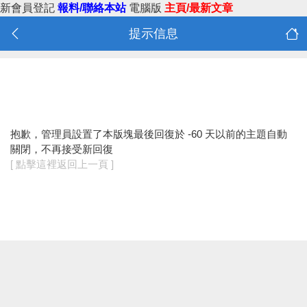
新會員登記
報料/聯絡本站
電腦版
主頁/最新文章
提示信息
抱歉，管理員設置了本版塊最後回復於 -60 天以前的主題自動
關閉，不再接受新回復
[ 點擊這裡返回上一頁 ]