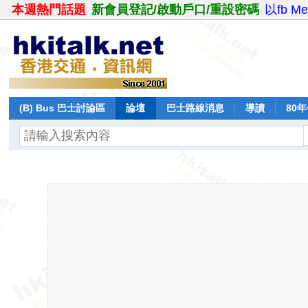
本週熱門話題
新會員登記/啟動戶口/重設密碼
以fb M
(B) Bus 巴士討論區
論壇
巴士路線消息
導讀
80
飛行報告
日誌
保留巴士
分享
記錄