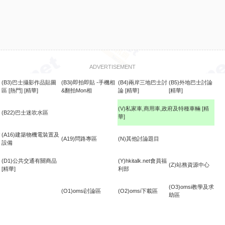
ADVERTISEMENT
(B3)巴士攝影作品貼圖
(B3i)即拍即貼 -手機相
(B4)兩岸三地巴士討
(B5)外地巴士討論
區
[熱門]
[精華]
&翻拍Mon相
論
[精華]
[精華]
(V)私家車,商用車,政府及特種車輛
[精
(B22)巴士迷吹水區
華]
食
(A16)建築物機電裝置及
(A19)問路專區
(N)其他討論題目
設備
(D1)公共交通有關商品
(Y)hkitalk.net會員福
(Z)站務資源中心
[精華]
利部
(O3)omsi教學及求
(O1)omsi討論區
(O2)omsi下載區
助區