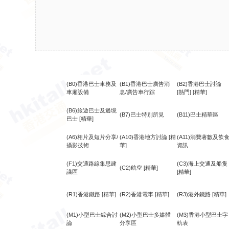
(B0)香港巴士車務及
(B1)香港巴士廣告消
(B2)香港巴士討論
車廂設備
息/廣告車行踪
[熱門]
[精華]
(B6)旅遊巴士及過境
(B7)巴士特別所見
(B11)巴士精華區
巴士
[精華]
(A6)相片及短片分享/
(A10)香港地方討論
[精
(A11)消費著數及飲
攝影技術
華]
資訊
(F1)交通路線集思建
(C3)海上交通及船隻
(C2)航空
[精華]
議區
[精華]
(R1)香港鐵路
[精華]
(R2)香港電車
[精華]
(R3)港外鐵路
[精華]
(M1)小型巴士綜合討
(M2)小型巴士多媒體
(M3)香港小型巴士字
論
分享區
軌表