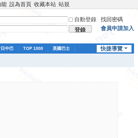
功能
設為首頁
收藏本站
站規
自動登錄
找回密碼
會員申請加入
登錄
快捷導覽
昔日中巴
TOP 1000
英國巴士
排行榜
日本鐵路