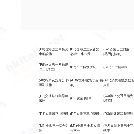
(B0)香港巴士車務及
(B1)香港巴士廣告消
(B2)香港巴士討論
車廂設備
息/廣告車行踪
[熱門]
[精華]
(B6)旅遊巴士及過境
(B7)巴士特別所見
(B11)巴士精華區
巴士
[精華]
(A6)相片及短片分享/
(A10)香港地方討論
[精
(A11)消費著數及飲
攝影技術
華]
資訊
(F1)交通路線集思建
(C3)海上交通及船隻
(C2)航空
[精華]
議區
[精華]
(R1)香港鐵路
[精華]
(R2)香港電車
[精華]
(R3)港外鐵路
[精華]
(M1)小型巴士綜合討
(M2)小型巴士多媒體
(M3)香港小型巴士字
論
分享區
軌表