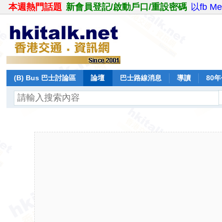
本週熱門話題
新會員登記/啟動戶口/重設密碼
以fb M
(B) Bus 巴士討論區
論壇
巴士路線消息
導讀
80
飛行報告
日誌
保留巴士
分享
記錄