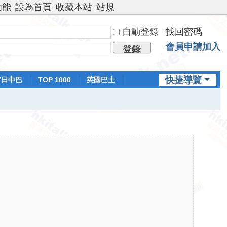
功能
設為首頁
收藏本站
站規
自動登錄
找回密碼
會員申請加入
登錄
快捷導覽
昔日中巴
TOP 1000
英國巴士
排行榜
日本鐵路