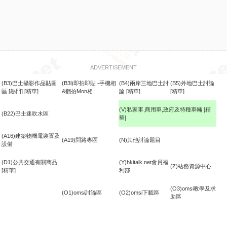
ADVERTISEMENT
(B3)巴士攝影作品貼圖
(B3i)即拍即貼 -手機相
(B4)兩岸三地巴士討
(B5)外地巴士討論
區
[熱門]
[精華]
&翻拍Mon相
論
[精華]
[精華]
(V)私家車,商用車,政府及特種車輛
[精
(B22)巴士迷吹水區
華]
食
(A16)建築物機電裝置及
(A19)問路專區
(N)其他討論題目
設備
(D1)公共交通有關商品
(Y)hkitalk.net會員福
(Z)站務資源中心
[精華]
利部
(O3)omsi教學及求
(O1)omsi討論區
(O2)omsi下載區
助區