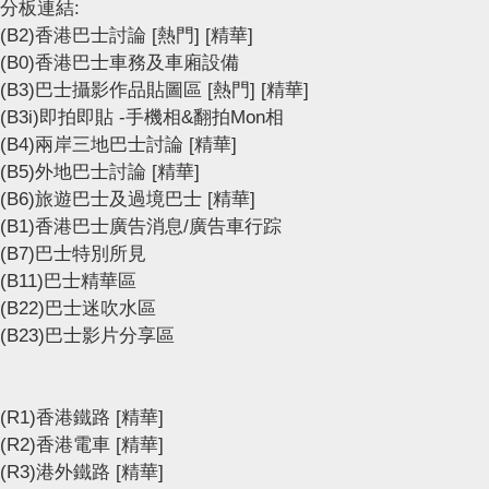
分板連結:
(B2)香港巴士討論
[熱門]
[精華]
(B0)香港巴士車務及車廂設備
(B3)巴士攝影作品貼圖區
[熱門]
[精華]
(B3i)即拍即貼 -手機相&翻拍Mon相
(B4)兩岸三地巴士討論
[精華]
(B5)外地巴士討論
[精華]
(B6)旅遊巴士及過境巴士
[精華]
(B1)香港巴士廣告消息/廣告車行踪
(B7)巴士特別所見
(B11)巴士精華區
(B22)巴士迷吹水區
(B23)巴士影片分享區
(R1)香港鐵路
[精華]
(R2)香港電車
[精華]
(R3)港外鐵路
[精華]