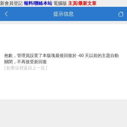
新會員登記
報料/聯絡本站
電腦版
主頁/最新文章
提示信息
抱歉，管理員設置了本版塊最後回復於 -60 天以前的主題自動
關閉，不再接受新回復
[ 點擊這裡返回上一頁 ]