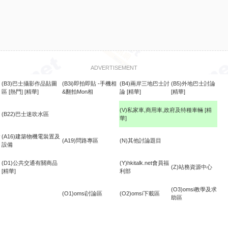
ADVERTISEMENT
(B3)巴士攝影作品貼圖
(B3i)即拍即貼 -手機相
(B4)兩岸三地巴士討
(B5)外地巴士討論
區
[熱門]
[精華]
&翻拍Mon相
論
[精華]
[精華]
(V)私家車,商用車,政府及特種車輛
[精
(B22)巴士迷吹水區
華]
食
(A16)建築物機電裝置及
(A19)問路專區
(N)其他討論題目
設備
(D1)公共交通有關商品
(Y)hkitalk.net會員福
(Z)站務資源中心
[精華]
利部
(O3)omsi教學及求
(O1)omsi討論區
(O2)omsi下載區
助區