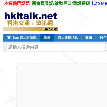
本週熱門話題
新會員登記/啟動戶口/重設密碼
以fb M
(B) Bus 巴士討論區
論壇
巴士路線消息
導讀
80
飛行報告
日誌
保留巴士
分享
記錄