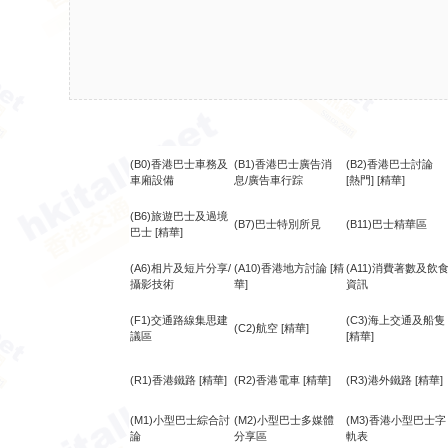
(B0)香港巴士車務及
(B1)香港巴士廣告消
(B2)香港巴士討論
車廂設備
息/廣告車行踪
[熱門]
[精華]
(B6)旅遊巴士及過境
(B7)巴士特別所見
(B11)巴士精華區
巴士
[精華]
(A6)相片及短片分享/
(A10)香港地方討論
[精
(A11)消費著數及飲
攝影技術
華]
資訊
(F1)交通路線集思建
(C3)海上交通及船隻
(C2)航空
[精華]
議區
[精華]
(R1)香港鐵路
[精華]
(R2)香港電車
[精華]
(R3)港外鐵路
[精華]
(M1)小型巴士綜合討
(M2)小型巴士多媒體
(M3)香港小型巴士字
論
分享區
軌表