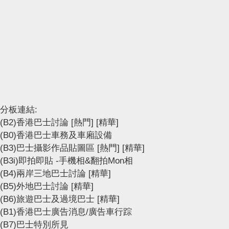
分板連結:
(B2)香港巴士討論
[熱門]
[精華]
(B0)香港巴士車務及車廂設備
(B3)巴士攝影作品貼圖區
[熱門]
[精華]
(B3i)即拍即貼 -手機相&翻拍Mon相
(B4)兩岸三地巴士討論
[精華]
(B5)外地巴士討論
[精華]
(B6)旅遊巴士及過境巴士
[精華]
(B1)香港巴士廣告消息/廣告車行踪
(B7)巴士特別所見