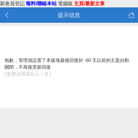
新會員登記
報料/聯絡本站
電腦版
主頁/最新文章
提示信息
抱歉，管理員設置了本版塊最後回復於 -60 天以前的主題自動
關閉，不再接受新回復
[ 點擊這裡返回上一頁 ]