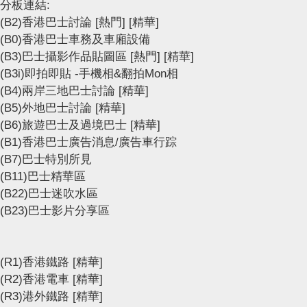
分板連結:
(B2)香港巴士討論
[熱門]
[精華]
(B0)香港巴士車務及車廂設備
(B3)巴士攝影作品貼圖區
[熱門]
[精華]
(B3i)即拍即貼 -手機相&翻拍Mon相
(B4)兩岸三地巴士討論
[精華]
(B5)外地巴士討論
[精華]
(B6)旅遊巴士及過境巴士
[精華]
(B1)香港巴士廣告消息/廣告車行踪
(B7)巴士特別所見
(B11)巴士精華區
(B22)巴士迷吹水區
(B23)巴士影片分享區
(R1)香港鐵路
[精華]
(R2)香港電車
[精華]
(R3)港外鐵路
[精華]