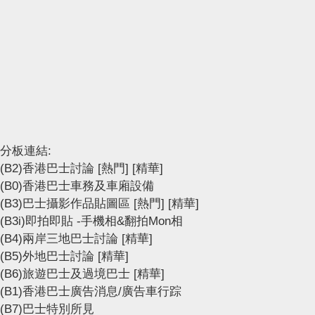
分板連結:
(B2)香港巴士討論
[熱門]
[精華]
(B0)香港巴士車務及車廂設備
(B3)巴士攝影作品貼圖區
[熱門]
[精華]
(B3i)即拍即貼 -手機相&翻拍Mon相
(B4)兩岸三地巴士討論
[精華]
(B5)外地巴士討論
[精華]
(B6)旅遊巴士及過境巴士
[精華]
(B1)香港巴士廣告消息/廣告車行踪
(B7)巴士特別所見