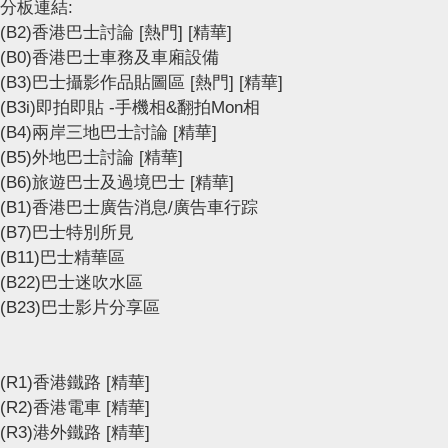
分板連結:
(B2)香港巴士討論
[熱門]
[精華]
(B0)香港巴士車務及車廂設備
(B3)巴士攝影作品貼圖區
[熱門]
[精華]
(B3i)即拍即貼 -手機相&翻拍Mon相
(B4)兩岸三地巴士討論
[精華]
(B5)外地巴士討論
[精華]
(B6)旅遊巴士及過境巴士
[精華]
(B1)香港巴士廣告消息/廣告車行踪
(B7)巴士特別所見
(B11)巴士精華區
(B22)巴士迷吹水區
(B23)巴士影片分享區
(R1)香港鐵路
[精華]
(R2)香港電車
[精華]
(R3)港外鐵路
[精華]