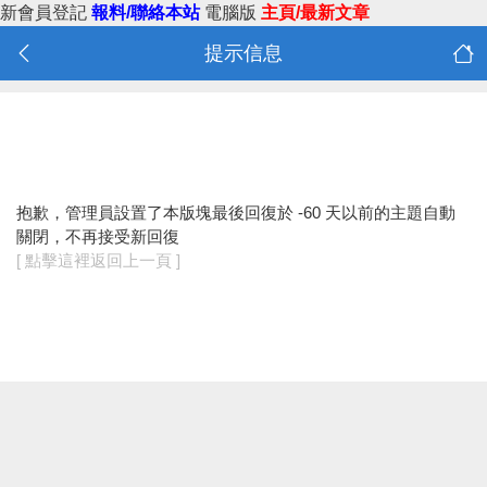
新會員登記
報料/聯絡本站
電腦版
主頁/最新文章
提示信息
抱歉，管理員設置了本版塊最後回復於 -60 天以前的主題自動
關閉，不再接受新回復
[ 點擊這裡返回上一頁 ]