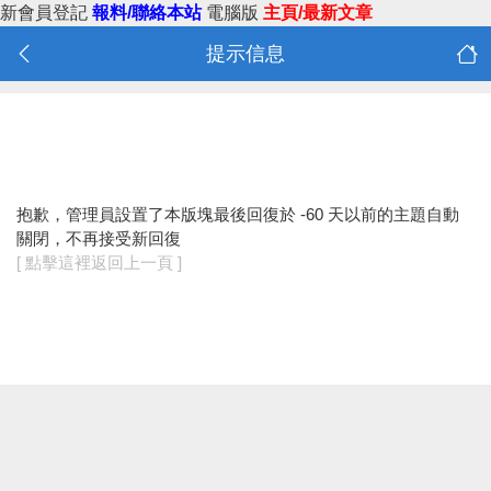
新會員登記
報料/聯絡本站
電腦版
主頁/最新文章
提示信息
抱歉，管理員設置了本版塊最後回復於 -60 天以前的主題自動
關閉，不再接受新回復
[ 點擊這裡返回上一頁 ]