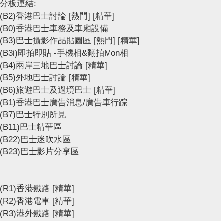
分板連結:
(B2)香港巴士討論
[熱門]
[精華]
(B0)香港巴士車務及車廂設備
(B3)巴士攝影作品貼圖區
[熱門]
[精華]
(B3i)即拍即貼 -手機相&翻拍Mon相
(B4)兩岸三地巴士討論
[精華]
(B5)外地巴士討論
[精華]
(B6)旅遊巴士及過境巴士
[精華]
(B1)香港巴士廣告消息/廣告車行踪
(B7)巴士特別所見
(B11)巴士精華區
(B22)巴士迷吹水區
(B23)巴士影片分享區
(R1)香港鐵路
[精華]
(R2)香港電車
[精華]
(R3)港外鐵路
[精華]