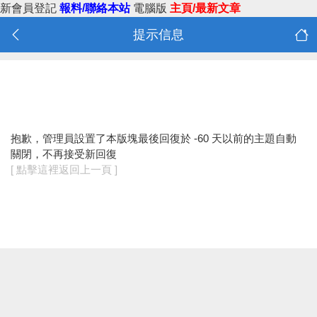
新會員登記
報料/聯絡本站
電腦版
主頁/最新文章
提示信息
抱歉，管理員設置了本版塊最後回復於 -60 天以前的主題自動
關閉，不再接受新回復
[ 點擊這裡返回上一頁 ]