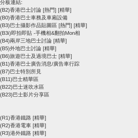
分板連結:
(B2)香港巴士討論
[熱門]
[精華]
(B0)香港巴士車務及車廂設備
(B3)巴士攝影作品貼圖區
[熱門]
[精華]
(B3i)即拍即貼 -手機相&翻拍Mon相
(B4)兩岸三地巴士討論
[精華]
(B5)外地巴士討論
[精華]
(B6)旅遊巴士及過境巴士
[精華]
(B1)香港巴士廣告消息/廣告車行踪
(B7)巴士特別所見
(B11)巴士精華區
(B22)巴士迷吹水區
(B23)巴士影片分享區
(R1)香港鐵路
[精華]
(R2)香港電車
[精華]
(R3)港外鐵路
[精華]