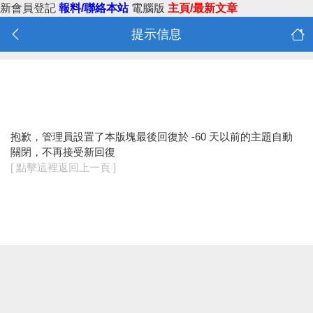
新會員登記
報料/聯絡本站
電腦版
主頁/最新文章
提示信息
抱歉，管理員設置了本版塊最後回復於 -60 天以前的主題自動
關閉，不再接受新回復
[ 點擊這裡返回上一頁 ]