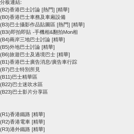
分板連結:
(B2)香港巴士討論
[熱門]
[精華]
(B0)香港巴士車務及車廂設備
(B3)巴士攝影作品貼圖區
[熱門]
[精華]
(B3i)即拍即貼 -手機相&翻拍Mon相
(B4)兩岸三地巴士討論
[精華]
(B5)外地巴士討論
[精華]
(B6)旅遊巴士及過境巴士
[精華]
(B1)香港巴士廣告消息/廣告車行踪
(B7)巴士特別所見
(B11)巴士精華區
(B22)巴士迷吹水區
(B23)巴士影片分享區
(R1)香港鐵路
[精華]
(R2)香港電車
[精華]
(R3)港外鐵路
[精華]