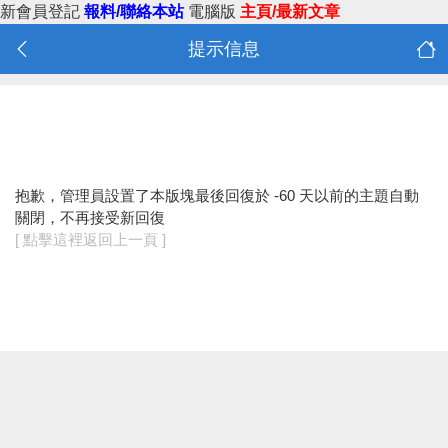
新會員登記
報料/聯絡本站
電腦版
主頁/最新文章
提示信息
抱歉，管理員設置了本版塊最後回復於 -60 天以前的主題自動
關閉，不再接受新回復
[ 點擊這裡返回上一頁 ]