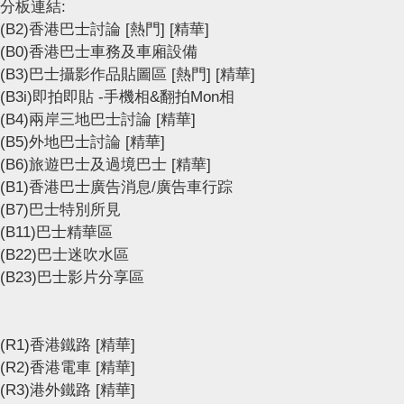
分板連結:
(B2)香港巴士討論
[熱門]
[精華]
(B0)香港巴士車務及車廂設備
(B3)巴士攝影作品貼圖區
[熱門]
[精華]
(B3i)即拍即貼 -手機相&翻拍Mon相
(B4)兩岸三地巴士討論
[精華]
(B5)外地巴士討論
[精華]
(B6)旅遊巴士及過境巴士
[精華]
(B1)香港巴士廣告消息/廣告車行踪
(B7)巴士特別所見
(B11)巴士精華區
(B22)巴士迷吹水區
(B23)巴士影片分享區
(R1)香港鐵路
[精華]
(R2)香港電車
[精華]
(R3)港外鐵路
[精華]