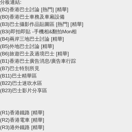
分板連結:
(B2)香港巴士討論
[熱門]
[精華]
(B0)香港巴士車務及車廂設備
(B3)巴士攝影作品貼圖區
[熱門]
[精華]
(B3i)即拍即貼 -手機相&翻拍Mon相
(B4)兩岸三地巴士討論
[精華]
(B5)外地巴士討論
[精華]
(B6)旅遊巴士及過境巴士
[精華]
(B1)香港巴士廣告消息/廣告車行踪
(B7)巴士特別所見
(B11)巴士精華區
(B22)巴士迷吹水區
(B23)巴士影片分享區
(R1)香港鐵路
[精華]
(R2)香港電車
[精華]
(R3)港外鐵路
[精華]