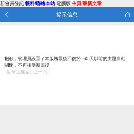
新會員登記
報料/聯絡本站
電腦版
主頁/最新文章
提示信息
抱歉，管理員設置了本版塊最後回復於 -60 天以前的主題自動
關閉，不再接受新回復
[ 點擊這裡返回上一頁 ]