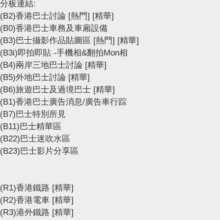
分板連結:
(B2)香港巴士討論
[熱門]
[精華]
(B0)香港巴士車務及車廂設備
(B3)巴士攝影作品貼圖區
[熱門]
[精華]
(B3i)即拍即貼 -手機相&翻拍Mon相
(B4)兩岸三地巴士討論
[精華]
(B5)外地巴士討論
[精華]
(B6)旅遊巴士及過境巴士
[精華]
(B1)香港巴士廣告消息/廣告車行踪
(B7)巴士特別所見
(B11)巴士精華區
(B22)巴士迷吹水區
(B23)巴士影片分享區
(R1)香港鐵路
[精華]
(R2)香港電車
[精華]
(R3)港外鐵路
[精華]