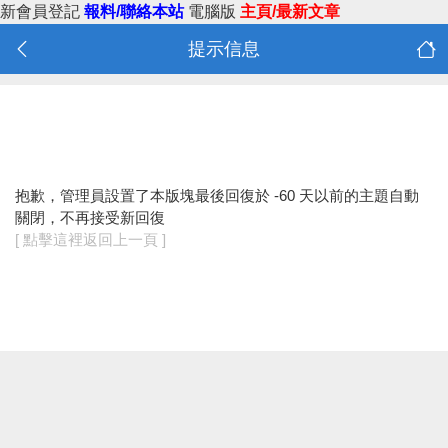
新會員登記
報料/聯絡本站
電腦版
主頁/最新文章
提示信息
抱歉，管理員設置了本版塊最後回復於 -60 天以前的主題自動
關閉，不再接受新回復
[ 點擊這裡返回上一頁 ]