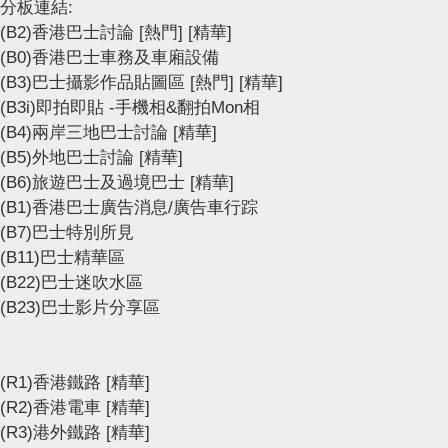
分板連結:
(B2)香港巴士討論
[熱門]
[精華]
(B0)香港巴士車務及車廂設備
(B3)巴士攝影作品貼圖區
[熱門]
[精華]
(B3i)即拍即貼 -手機相&翻拍Mon相
(B4)兩岸三地巴士討論
[精華]
(B5)外地巴士討論
[精華]
(B6)旅遊巴士及過境巴士
[精華]
(B1)香港巴士廣告消息/廣告車行踪
(B7)巴士特別所見
(B11)巴士精華區
(B22)巴士迷吹水區
(B23)巴士影片分享區
(R1)香港鐵路
[精華]
(R2)香港電車
[精華]
(R3)港外鐵路
[精華]