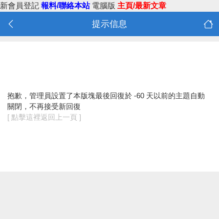
新會員登記
報料/聯絡本站
電腦版
主頁/最新文章
提示信息
抱歉，管理員設置了本版塊最後回復於 -60 天以前的主題自動
關閉，不再接受新回復
[ 點擊這裡返回上一頁 ]