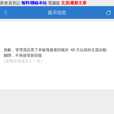
新會員登記
報料/聯絡本站
電腦版
主頁/最新文章
提示信息
抱歉，管理員設置了本版塊最後回復於 -60 天以前的主題自動
關閉，不再接受新回復
[ 點擊這裡返回上一頁 ]