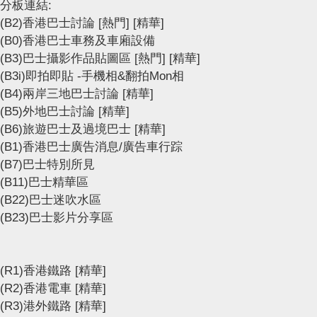
分板連結:
(B2)香港巴士討論
[熱門]
[精華]
(B0)香港巴士車務及車廂設備
(B3)巴士攝影作品貼圖區
[熱門]
[精華]
(B3i)即拍即貼 -手機相&翻拍Mon相
(B4)兩岸三地巴士討論
[精華]
(B5)外地巴士討論
[精華]
(B6)旅遊巴士及過境巴士
[精華]
(B1)香港巴士廣告消息/廣告車行踪
(B7)巴士特別所見
(B11)巴士精華區
(B22)巴士迷吹水區
(B23)巴士影片分享區
(R1)香港鐵路
[精華]
(R2)香港電車
[精華]
(R3)港外鐵路
[精華]