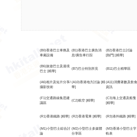
(B0)香港巴士車務及
(B1)香港巴士廣告消
(B2)香港巴士討論
車廂設備
息/廣告車行踪
[熱門]
[精華]
(B6)旅遊巴士及過境
(B7)巴士特別所見
(B11)巴士精華區
巴士
[精華]
(A6)相片及短片分享/
(A10)香港地方討論
[精
(A11)消費著數及飲
攝影技術
華]
資訊
(F1)交通路線集思建
(C3)海上交通及船隻
(C2)航空
[精華]
議區
[精華]
(R1)香港鐵路
[精華]
(R2)香港電車
[精華]
(R3)港外鐵路
[精華]
(M1)小型巴士綜合討
(M2)小型巴士多媒體
(M3)香港小型巴士字
論
分享區
軌表