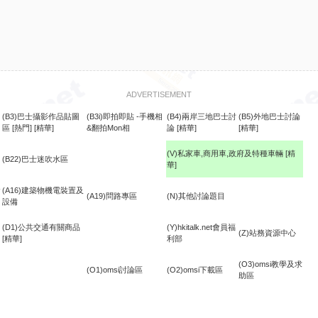
ADVERTISEMENT
(B3)巴士攝影作品貼圖
(B3i)即拍即貼 -手機相
(B4)兩岸三地巴士討
(B5)外地巴士討論
區
[熱門]
[精華]
&翻拍Mon相
論
[精華]
[精華]
(V)私家車,商用車,政府及特種車輛
[精
(B22)巴士迷吹水區
華]
食
(A16)建築物機電裝置及
(A19)問路專區
(N)其他討論題目
設備
(D1)公共交通有關商品
(Y)hkitalk.net會員福
(Z)站務資源中心
[精華]
利部
(O3)omsi教學及求
(O1)omsi討論區
(O2)omsi下載區
助區