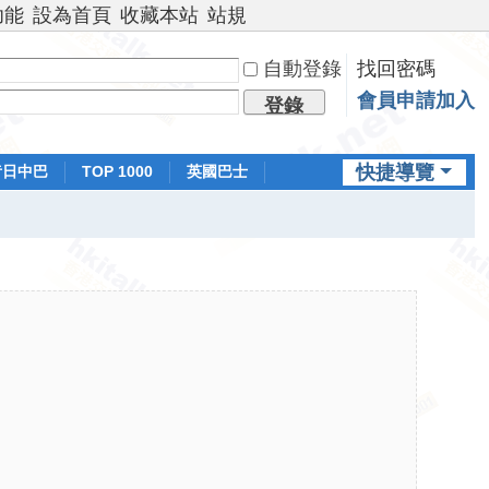
功能
設為首頁
收藏本站
站規
自動登錄
找回密碼
會員申請加入
登錄
快捷導覽
昔日中巴
TOP 1000
英國巴士
排行榜
日本鐵路