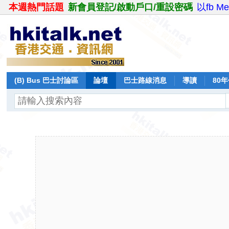
本週熱門話題
新會員登記/啟動戶口/重設密碼
以fb M
(B) Bus 巴士討論區
論壇
巴士路線消息
導讀
80
飛行報告
日誌
保留巴士
分享
記錄