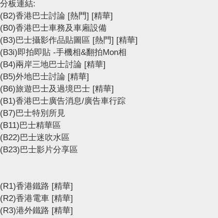
分板連結:
(B2)香港巴士討論
[熱門]
[精華]
(B0)香港巴士車務及車廂設備
(B3)巴士攝影作品貼圖區
[熱門]
[精華]
(B3i)即拍即貼 -手機相&翻拍Mon相
(B4)兩岸三地巴士討論
[精華]
(B5)外地巴士討論
[精華]
(B6)旅遊巴士及過境巴士
[精華]
(B1)香港巴士廣告消息/廣告車行踪
(B7)巴士特別所見
(B11)巴士精華區
(B22)巴士迷吹水區
(B23)巴士影片分享區
(R1)香港鐵路
[精華]
(R2)香港電車
[精華]
(R3)港外鐵路
[精華]