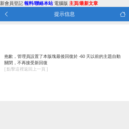
新會員登記
報料/聯絡本站
電腦版
主頁/最新文章
提示信息
抱歉，管理員設置了本版塊最後回復於 -60 天以前的主題自動
關閉，不再接受新回復
[ 點擊這裡返回上一頁 ]