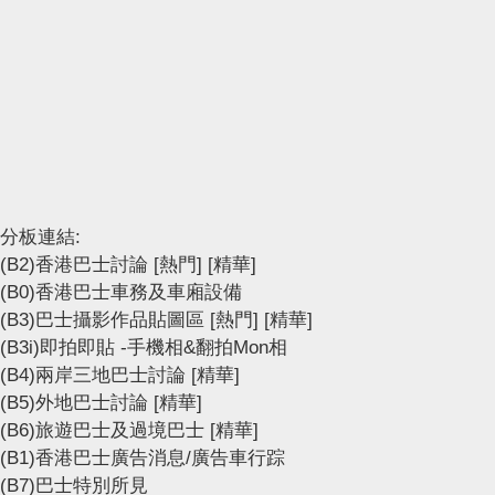
分板連結:
(B2)香港巴士討論
[熱門]
[精華]
(B0)香港巴士車務及車廂設備
(B3)巴士攝影作品貼圖區
[熱門]
[精華]
(B3i)即拍即貼 -手機相&翻拍Mon相
(B4)兩岸三地巴士討論
[精華]
(B5)外地巴士討論
[精華]
(B6)旅遊巴士及過境巴士
[精華]
(B1)香港巴士廣告消息/廣告車行踪
(B7)巴士特別所見