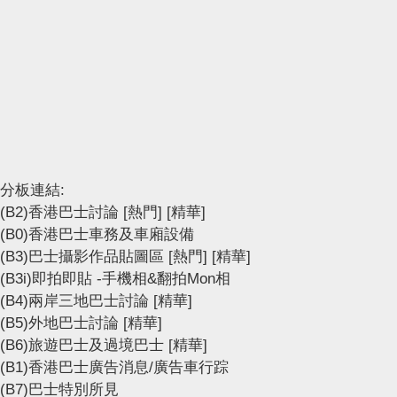
分板連結:
(B2)香港巴士討論
[熱門]
[精華]
(B0)香港巴士車務及車廂設備
(B3)巴士攝影作品貼圖區
[熱門]
[精華]
(B3i)即拍即貼 -手機相&翻拍Mon相
(B4)兩岸三地巴士討論
[精華]
(B5)外地巴士討論
[精華]
(B6)旅遊巴士及過境巴士
[精華]
(B1)香港巴士廣告消息/廣告車行踪
(B7)巴士特別所見