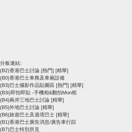
分板連結:
(B2)香港巴士討論
[熱門]
[精華]
(B0)香港巴士車務及車廂設備
(B3)巴士攝影作品貼圖區
[熱門]
[精華]
(B3i)即拍即貼 -手機相&翻拍Mon相
(B4)兩岸三地巴士討論
[精華]
(B5)外地巴士討論
[精華]
(B6)旅遊巴士及過境巴士
[精華]
(B1)香港巴士廣告消息/廣告車行踪
(B7)巴士特別所見