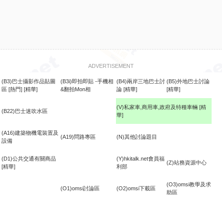
ADVERTISEMENT
(B3)巴士攝影作品貼圖
(B3i)即拍即貼 -手機相
(B4)兩岸三地巴士討
(B5)外地巴士討論
區
[熱門]
[精華]
&翻拍Mon相
論
[精華]
[精華]
(V)私家車,商用車,政府及特種車輛
[精
(B22)巴士迷吹水區
華]
食
(A16)建築物機電裝置及
(A19)問路專區
(N)其他討論題目
設備
(D1)公共交通有關商品
(Y)hkitalk.net會員福
(Z)站務資源中心
[精華]
利部
(O3)omsi教學及求
(O1)omsi討論區
(O2)omsi下載區
助區