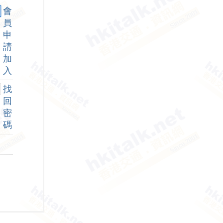
會
員
申
請
加
入
找
回
密
碼