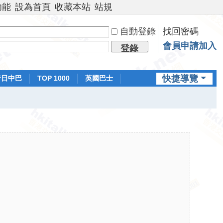
功能
設為首頁
收藏本站
站規
自動登錄
找回密碼
會員申請加入
登錄
快捷導覽
昔日中巴
TOP 1000
英國巴士
排行榜
日本鐵路