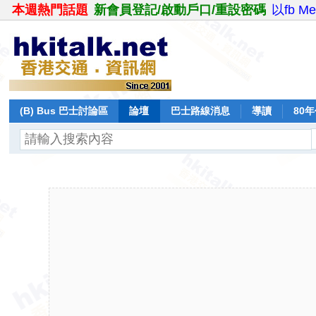
本週熱門話題
新會員登記/啟動戶口/重設密碼
以fb M
(B) Bus 巴士討論區
論壇
巴士路線消息
導讀
80
飛行報告
日誌
保留巴士
分享
記錄