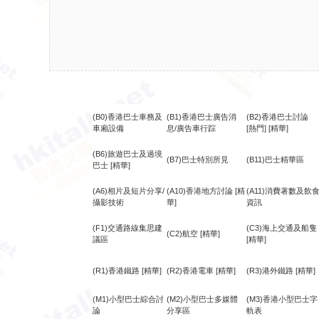
(B0)香港巴士車務及
(B1)香港巴士廣告消
(B2)香港巴士討論
車廂設備
息/廣告車行踪
[熱門]
[精華]
(B6)旅遊巴士及過境
(B7)巴士特別所見
(B11)巴士精華區
巴士
[精華]
(A6)相片及短片分享/
(A10)香港地方討論
[精
(A11)消費著數及飲
攝影技術
華]
資訊
(F1)交通路線集思建
(C3)海上交通及船隻
(C2)航空
[精華]
議區
[精華]
(R1)香港鐵路
[精華]
(R2)香港電車
[精華]
(R3)港外鐵路
[精華]
(M1)小型巴士綜合討
(M2)小型巴士多媒體
(M3)香港小型巴士字
論
分享區
軌表