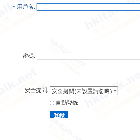
用戶名
密碼:
安全提問:
自動登錄
登錄