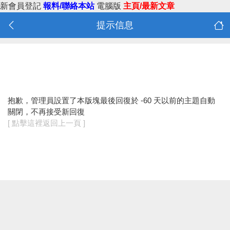
新會員登記
報料/聯絡本站
電腦版
主頁/最新文章
提示信息
抱歉，管理員設置了本版塊最後回復於 -60 天以前的主題自動
關閉，不再接受新回復
[ 點擊這裡返回上一頁 ]