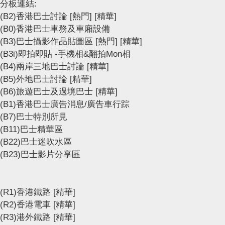
分板連結:
(B2)香港巴士討論
[熱門]
[精華]
(B0)香港巴士車務及車廂設備
(B3)巴士攝影作品貼圖區
[熱門]
[精華]
(B3i)即拍即貼 -手機相&翻拍Mon相
(B4)兩岸三地巴士討論
[精華]
(B5)外地巴士討論
[精華]
(B6)旅遊巴士及過境巴士
[精華]
(B1)香港巴士廣告消息/廣告車行踪
(B7)巴士特別所見
(B11)巴士精華區
(B22)巴士迷吹水區
(B23)巴士影片分享區
(R1)香港鐵路
[精華]
(R2)香港電車
[精華]
(R3)港外鐵路
[精華]