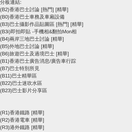
分板連結:
(B2)香港巴士討論
[熱門]
[精華]
(B0)香港巴士車務及車廂設備
(B3)巴士攝影作品貼圖區
[熱門]
[精華]
(B3i)即拍即貼 -手機相&翻拍Mon相
(B4)兩岸三地巴士討論
[精華]
(B5)外地巴士討論
[精華]
(B6)旅遊巴士及過境巴士
[精華]
(B1)香港巴士廣告消息/廣告車行踪
(B7)巴士特別所見
(B11)巴士精華區
(B22)巴士迷吹水區
(B23)巴士影片分享區
(R1)香港鐵路
[精華]
(R2)香港電車
[精華]
(R3)港外鐵路
[精華]