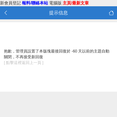
新會員登記
報料/聯絡本站
電腦版
主頁/最新文章
提示信息
抱歉，管理員設置了本版塊最後回復於 -60 天以前的主題自動
關閉，不再接受新回復
[ 點擊這裡返回上一頁 ]