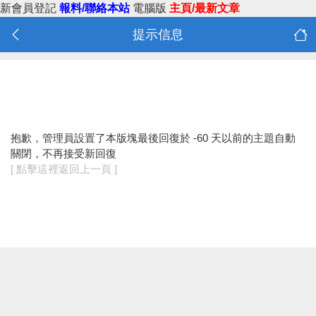
新會員登記
報料/聯絡本站
電腦版
主頁/最新文章
提示信息
抱歉，管理員設置了本版塊最後回復於 -60 天以前的主題自動
關閉，不再接受新回復
[ 點擊這裡返回上一頁 ]