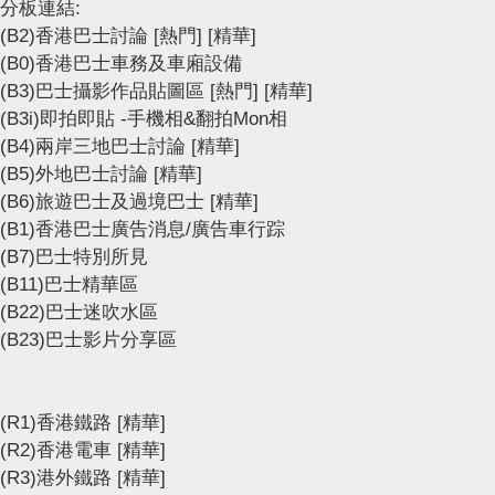
分板連結:
(B2)香港巴士討論
[熱門]
[精華]
(B0)香港巴士車務及車廂設備
(B3)巴士攝影作品貼圖區
[熱門]
[精華]
(B3i)即拍即貼 -手機相&翻拍Mon相
(B4)兩岸三地巴士討論
[精華]
(B5)外地巴士討論
[精華]
(B6)旅遊巴士及過境巴士
[精華]
(B1)香港巴士廣告消息/廣告車行踪
(B7)巴士特別所見
(B11)巴士精華區
(B22)巴士迷吹水區
(B23)巴士影片分享區
(R1)香港鐵路
[精華]
(R2)香港電車
[精華]
(R3)港外鐵路
[精華]