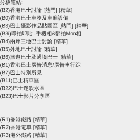
分板連結:
(B2)香港巴士討論
[熱門]
[精華]
(B0)香港巴士車務及車廂設備
(B3)巴士攝影作品貼圖區
[熱門]
[精華]
(B3i)即拍即貼 -手機相&翻拍Mon相
(B4)兩岸三地巴士討論
[精華]
(B5)外地巴士討論
[精華]
(B6)旅遊巴士及過境巴士
[精華]
(B1)香港巴士廣告消息/廣告車行踪
(B7)巴士特別所見
(B11)巴士精華區
(B22)巴士迷吹水區
(B23)巴士影片分享區
(R1)香港鐵路
[精華]
(R2)香港電車
[精華]
(R3)港外鐵路
[精華]