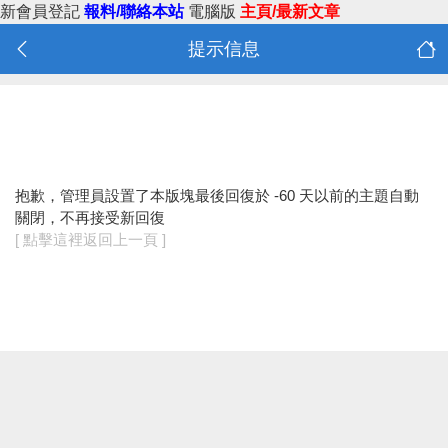
新會員登記
報料/聯絡本站
電腦版
主頁/最新文章
提示信息
抱歉，管理員設置了本版塊最後回復於 -60 天以前的主題自動
關閉，不再接受新回復
[ 點擊這裡返回上一頁 ]