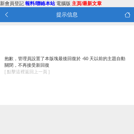
新會員登記
報料/聯絡本站
電腦版
主頁/最新文章
提示信息
抱歉，管理員設置了本版塊最後回復於 -60 天以前的主題自動
關閉，不再接受新回復
[ 點擊這裡返回上一頁 ]