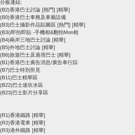
分板連結:
(B2)香港巴士討論
[熱門]
[精華]
(B0)香港巴士車務及車廂設備
(B3)巴士攝影作品貼圖區
[熱門]
[精華]
(B3i)即拍即貼 -手機相&翻拍Mon相
(B4)兩岸三地巴士討論
[精華]
(B5)外地巴士討論
[精華]
(B6)旅遊巴士及過境巴士
[精華]
(B1)香港巴士廣告消息/廣告車行踪
(B7)巴士特別所見
(B11)巴士精華區
(B22)巴士迷吹水區
(B23)巴士影片分享區
(R1)香港鐵路
[精華]
(R2)香港電車
[精華]
(R3)港外鐵路
[精華]