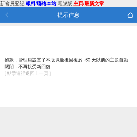
新會員登記
報料/聯絡本站
電腦版
主頁/最新文章
提示信息
抱歉，管理員設置了本版塊最後回復於 -60 天以前的主題自動
關閉，不再接受新回復
[ 點擊這裡返回上一頁 ]