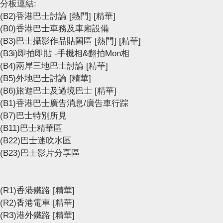
分板連結:
(B2)香港巴士討論
[熱門]
[精華]
(B0)香港巴士車務及車廂設備
(B3)巴士攝影作品貼圖區
[熱門]
[精華]
(B3i)即拍即貼 -手機相&翻拍Mon相
(B4)兩岸三地巴士討論
[精華]
(B5)外地巴士討論
[精華]
(B6)旅遊巴士及過境巴士
[精華]
(B1)香港巴士廣告消息/廣告車行踪
(B7)巴士特別所見
(B11)巴士精華區
(B22)巴士迷吹水區
(B23)巴士影片分享區
(R1)香港鐵路
[精華]
(R2)香港電車
[精華]
(R3)港外鐵路
[精華]