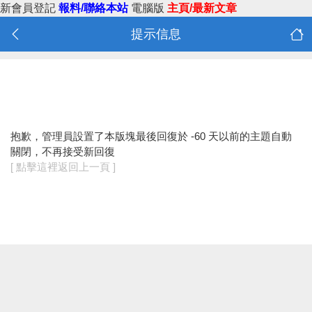
新會員登記
報料/聯絡本站
電腦版
主頁/最新文章
提示信息
抱歉，管理員設置了本版塊最後回復於 -60 天以前的主題自動
關閉，不再接受新回復
[ 點擊這裡返回上一頁 ]