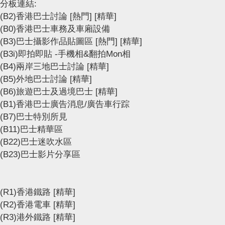
分板連結:
(B2)香港巴士討論
[熱門]
[精華]
(B0)香港巴士車務及車廂設備
(B3)巴士攝影作品貼圖區
[熱門]
[精華]
(B3i)即拍即貼 -手機相&翻拍Mon相
(B4)兩岸三地巴士討論
[精華]
(B5)外地巴士討論
[精華]
(B6)旅遊巴士及過境巴士
[精華]
(B1)香港巴士廣告消息/廣告車行踪
(B7)巴士特別所見
(B11)巴士精華區
(B22)巴士迷吹水區
(B23)巴士影片分享區
(R1)香港鐵路
[精華]
(R2)香港電車
[精華]
(R3)港外鐵路
[精華]