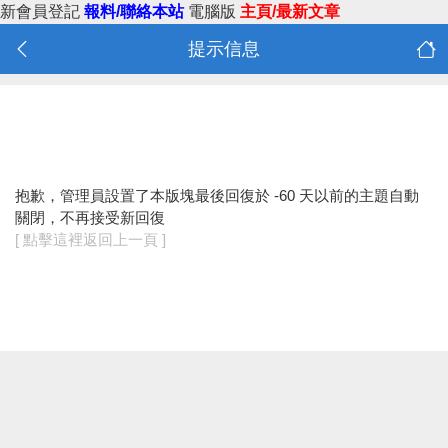
新會員登記
報料/聯絡本站
電腦版
主頁/最新文章
提示信息
抱歉，管理員設置了本版塊最後回復於 -60 天以前的主題自動
關閉，不再接受新回復
[ 點擊這裡返回上一頁 ]