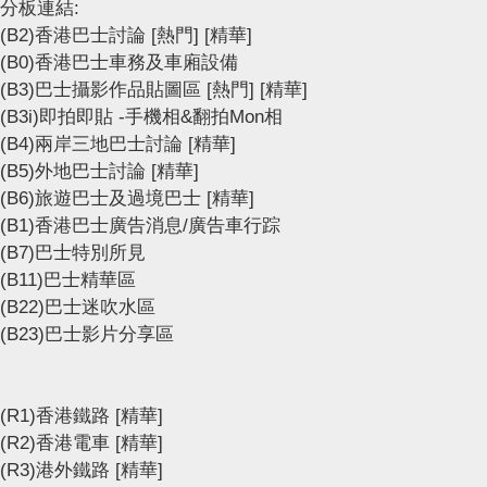
分板連結:
(B2)香港巴士討論
[熱門]
[精華]
(B0)香港巴士車務及車廂設備
(B3)巴士攝影作品貼圖區
[熱門]
[精華]
(B3i)即拍即貼 -手機相&翻拍Mon相
(B4)兩岸三地巴士討論
[精華]
(B5)外地巴士討論
[精華]
(B6)旅遊巴士及過境巴士
[精華]
(B1)香港巴士廣告消息/廣告車行踪
(B7)巴士特別所見
(B11)巴士精華區
(B22)巴士迷吹水區
(B23)巴士影片分享區
(R1)香港鐵路
[精華]
(R2)香港電車
[精華]
(R3)港外鐵路
[精華]