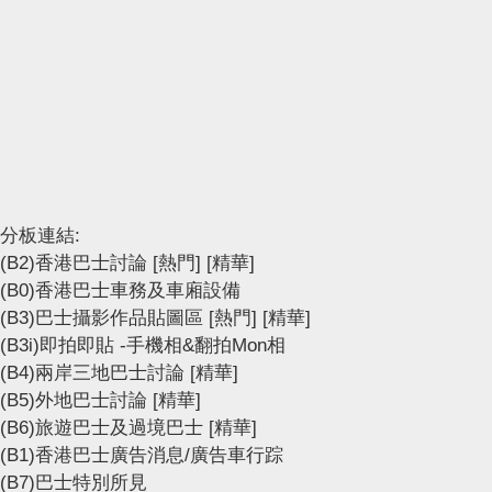
分板連結:
(B2)香港巴士討論
[熱門]
[精華]
(B0)香港巴士車務及車廂設備
(B3)巴士攝影作品貼圖區
[熱門]
[精華]
(B3i)即拍即貼 -手機相&翻拍Mon相
(B4)兩岸三地巴士討論
[精華]
(B5)外地巴士討論
[精華]
(B6)旅遊巴士及過境巴士
[精華]
(B1)香港巴士廣告消息/廣告車行踪
(B7)巴士特別所見