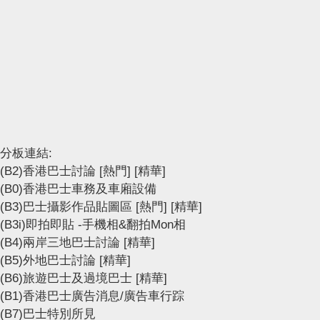
分板連結:
(B2)香港巴士討論
[熱門]
[精華]
(B0)香港巴士車務及車廂設備
(B3)巴士攝影作品貼圖區
[熱門]
[精華]
(B3i)即拍即貼 -手機相&翻拍Mon相
(B4)兩岸三地巴士討論
[精華]
(B5)外地巴士討論
[精華]
(B6)旅遊巴士及過境巴士
[精華]
(B1)香港巴士廣告消息/廣告車行踪
(B7)巴士特別所見