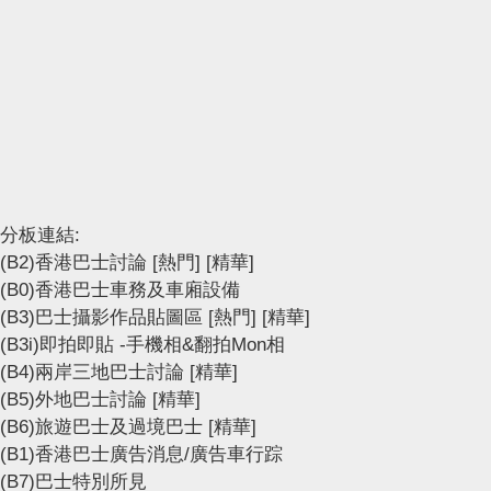
分板連結:
(B2)香港巴士討論
[熱門]
[精華]
(B0)香港巴士車務及車廂設備
(B3)巴士攝影作品貼圖區
[熱門]
[精華]
(B3i)即拍即貼 -手機相&翻拍Mon相
(B4)兩岸三地巴士討論
[精華]
(B5)外地巴士討論
[精華]
(B6)旅遊巴士及過境巴士
[精華]
(B1)香港巴士廣告消息/廣告車行踪
(B7)巴士特別所見