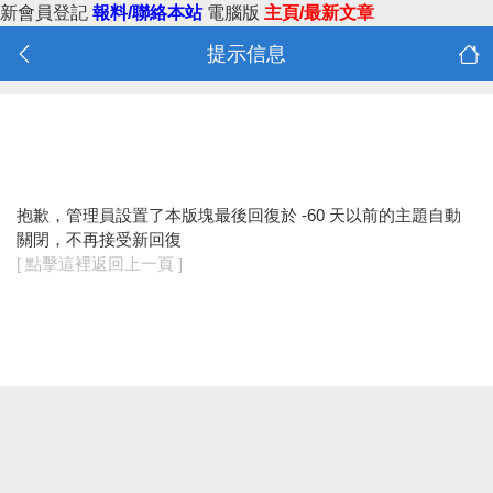
新會員登記
報料/聯絡本站
電腦版
主頁/最新文章
提示信息
抱歉，管理員設置了本版塊最後回復於 -60 天以前的主題自動
關閉，不再接受新回復
[ 點擊這裡返回上一頁 ]