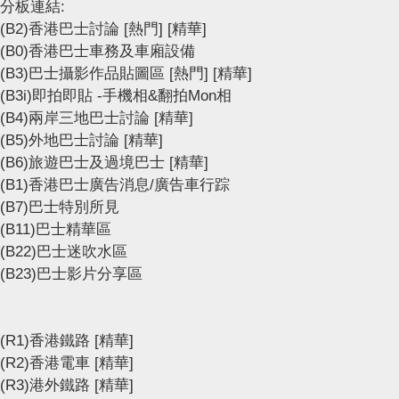
分板連結:
(B2)香港巴士討論
[熱門]
[精華]
(B0)香港巴士車務及車廂設備
(B3)巴士攝影作品貼圖區
[熱門]
[精華]
(B3i)即拍即貼 -手機相&翻拍Mon相
(B4)兩岸三地巴士討論
[精華]
(B5)外地巴士討論
[精華]
(B6)旅遊巴士及過境巴士
[精華]
(B1)香港巴士廣告消息/廣告車行踪
(B7)巴士特別所見
(B11)巴士精華區
(B22)巴士迷吹水區
(B23)巴士影片分享區
(R1)香港鐵路
[精華]
(R2)香港電車
[精華]
(R3)港外鐵路
[精華]