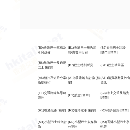
(B0)香港巴士車務及
(B1)香港巴士廣告消
(B2)香港巴士討論
車廂設備
息/廣告車行踪
[熱門]
[精華]
(B6)旅遊巴士及過境
(B7)巴士特別所見
(B11)巴士精華區
巴士
[精華]
(A6)相片及短片分享/
(A10)香港地方討論
[精
(A11)消費著數及飲
攝影技術
華]
資訊
(F1)交通路線集思建
(C3)海上交通及船隻
(C2)航空
[精華]
議區
[精華]
(R1)香港鐵路
[精華]
(R2)香港電車
[精華]
(R3)港外鐵路
[精華]
(M1)小型巴士綜合討
(M2)小型巴士多媒體
(M3)香港小型巴士字
論
分享區
軌表