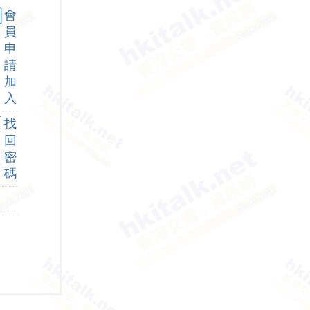
會
員
申
請
加
入
找
回
密
碼