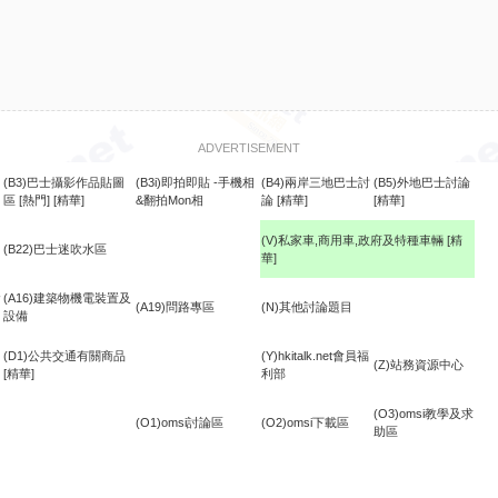
ADVERTISEMENT
(B3)巴士攝影作品貼圖
(B3i)即拍即貼 -手機相
(B4)兩岸三地巴士討
(B5)外地巴士討論
區
[熱門]
[精華]
&翻拍Mon相
論
[精華]
[精華]
(V)私家車,商用車,政府及特種車輛
[精
(B22)巴士迷吹水區
華]
食
(A16)建築物機電裝置及
(A19)問路專區
(N)其他討論題目
設備
(D1)公共交通有關商品
(Y)hkitalk.net會員福
(Z)站務資源中心
[精華]
利部
(O3)omsi教學及求
(O1)omsi討論區
(O2)omsi下載區
助區