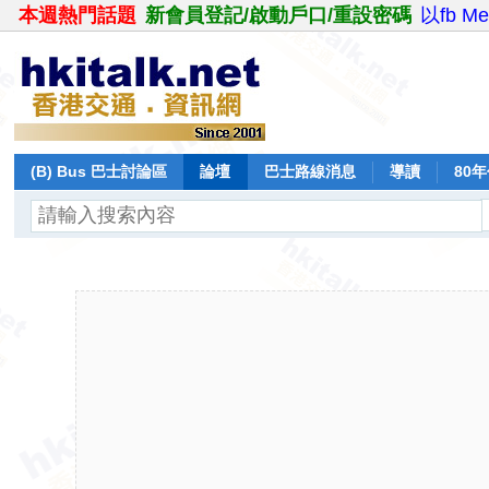
本週熱門話題
新會員登記/啟動戶口/重設密碼
以fb M
(B) Bus 巴士討論區
論壇
巴士路線消息
導讀
80
飛行報告
日誌
保留巴士
分享
記錄