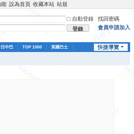
功能
設為首頁
收藏本站
站規
自動登錄
找回密碼
會員申請加入
登錄
快捷導覽
昔日中巴
TOP 1000
英國巴士
排行榜
日本鐵路