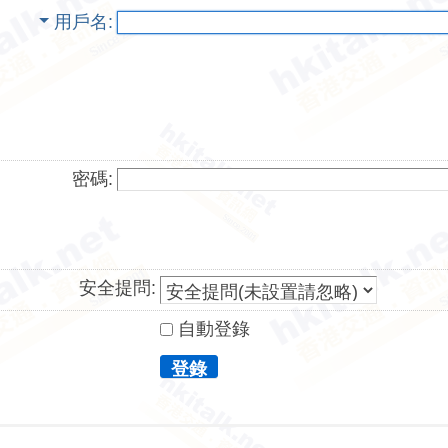
用戶名
密碼:
安全提問:
自動登錄
登錄