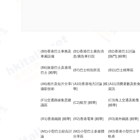
(B0)香港巴士車務及
(B1)香港巴士廣告消
(B2)香港巴士討論
車廂設備
息/廣告車行踪
[熱門]
[精華]
(B6)旅遊巴士及過境
(B7)巴士特別所見
(B11)巴士精華區
巴士
[精華]
(A6)相片及短片分享/
(A10)香港地方討論
[精
(A11)消費著數及飲
攝影技術
華]
資訊
(F1)交通路線集思建
(C3)海上交通及船隻
(C2)航空
[精華]
議區
[精華]
(R1)香港鐵路
[精華]
(R2)香港電車
[精華]
(R3)港外鐵路
[精華]
(M1)小型巴士綜合討
(M2)小型巴士多媒體
(M3)香港小型巴士字
論
分享區
軌表