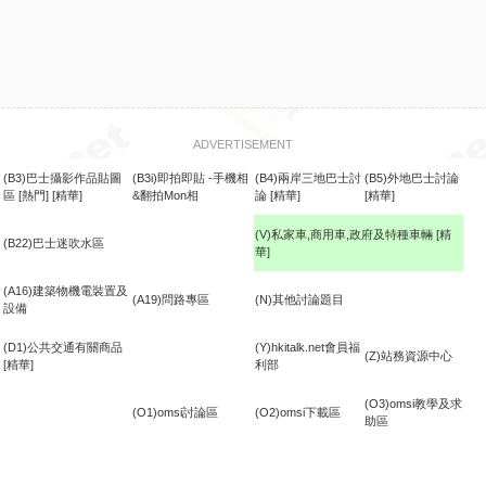
ADVERTISEMENT
(B3)巴士攝影作品貼圖
(B3i)即拍即貼 -手機相
(B4)兩岸三地巴士討
(B5)外地巴士討論
區
[熱門]
[精華]
&翻拍Mon相
論
[精華]
[精華]
(V)私家車,商用車,政府及特種車輛
[精
(B22)巴士迷吹水區
華]
食
(A16)建築物機電裝置及
(A19)問路專區
(N)其他討論題目
設備
(D1)公共交通有關商品
(Y)hkitalk.net會員福
(Z)站務資源中心
[精華]
利部
(O3)omsi教學及求
(O1)omsi討論區
(O2)omsi下載區
助區