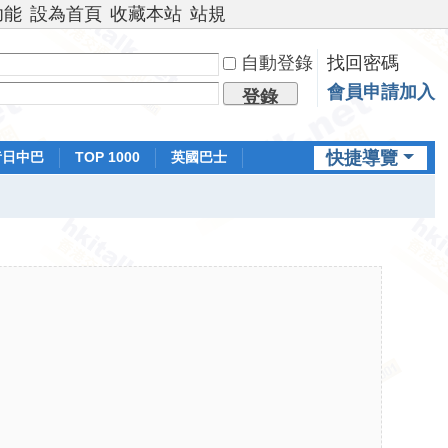
功能
設為首頁
收藏本站
站規
自動登錄
找回密碼
會員申請加入
登錄
快捷導覽
昔日中巴
TOP 1000
英國巴士
排行榜
日本鐵路