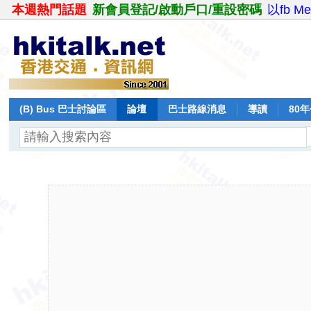
本週熱門話題
新會員登記/啟動戶口/重設密碼
以fb M
(B) Bus 巴士討論區
論壇
巴士路線消息
導讀
80
飛行報告
日誌
保留巴士
分享
記錄