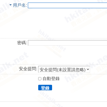
用戶名
密碼:
安全提問:
自動登錄
登錄