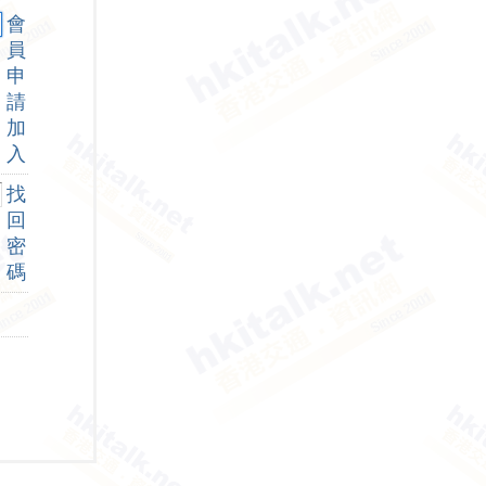
會
員
申
請
加
入
找
回
密
碼