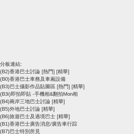
分板連結:
(B2)香港巴士討論
[熱門]
[精華]
(B0)香港巴士車務及車廂設備
(B3)巴士攝影作品貼圖區
[熱門]
[精華]
(B3i)即拍即貼 -手機相&翻拍Mon相
(B4)兩岸三地巴士討論
[精華]
(B5)外地巴士討論
[精華]
(B6)旅遊巴士及過境巴士
[精華]
(B1)香港巴士廣告消息/廣告車行踪
(B7)巴士特別所見