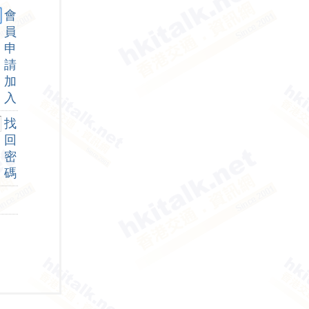
會
員
申
請
加
入
找
回
密
碼