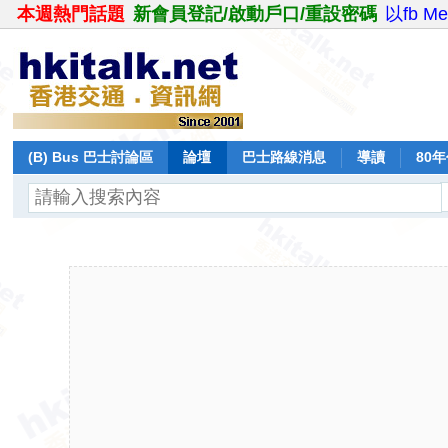
本週熱門話題
新會員登記/啟動戶口/重設密碼
以fb M
(B) Bus 巴士討論區
論壇
巴士路線消息
導讀
80
飛行報告
日誌
保留巴士
分享
記錄