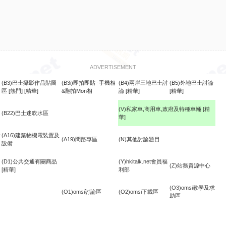
ADVERTISEMENT
(B3)巴士攝影作品貼圖
(B3i)即拍即貼 -手機相
(B4)兩岸三地巴士討
(B5)外地巴士討論
區
[熱門]
[精華]
&翻拍Mon相
論
[精華]
[精華]
(V)私家車,商用車,政府及特種車輛
[精
(B22)巴士迷吹水區
華]
食
(A16)建築物機電裝置及
(A19)問路專區
(N)其他討論題目
設備
(D1)公共交通有關商品
(Y)hkitalk.net會員福
(Z)站務資源中心
[精華]
利部
(O3)omsi教學及求
(O1)omsi討論區
(O2)omsi下載區
助區