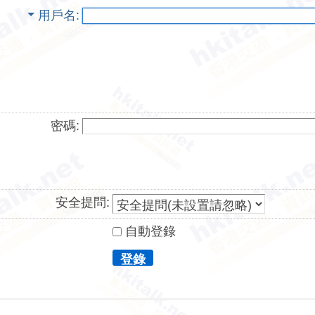
用戶名
密碼:
安全提問:
自動登錄
登錄