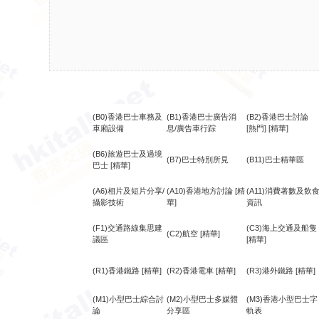
(B0)香港巴士車務及
(B1)香港巴士廣告消
(B2)香港巴士討論
車廂設備
息/廣告車行踪
[熱門]
[精華]
(B6)旅遊巴士及過境
(B7)巴士特別所見
(B11)巴士精華區
巴士
[精華]
(A6)相片及短片分享/
(A10)香港地方討論
[精
(A11)消費著數及飲
攝影技術
華]
資訊
(F1)交通路線集思建
(C3)海上交通及船隻
(C2)航空
[精華]
議區
[精華]
(R1)香港鐵路
[精華]
(R2)香港電車
[精華]
(R3)港外鐵路
[精華]
(M1)小型巴士綜合討
(M2)小型巴士多媒體
(M3)香港小型巴士字
論
分享區
軌表