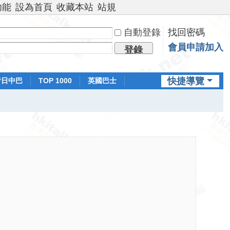
功能
設為首頁
收藏本站
站規
自動登錄
找回密碼
會員申請加入
登錄
快捷導覽
昔日中巴
TOP 1000
英國巴士
排行榜
日本鐵路