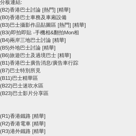
分板連結:
(B2)香港巴士討論
[熱門]
[精華]
(B0)香港巴士車務及車廂設備
(B3)巴士攝影作品貼圖區
[熱門]
[精華]
(B3i)即拍即貼 -手機相&翻拍Mon相
(B4)兩岸三地巴士討論
[精華]
(B5)外地巴士討論
[精華]
(B6)旅遊巴士及過境巴士
[精華]
(B1)香港巴士廣告消息/廣告車行踪
(B7)巴士特別所見
(B11)巴士精華區
(B22)巴士迷吹水區
(B23)巴士影片分享區
(R1)香港鐵路
[精華]
(R2)香港電車
[精華]
(R3)港外鐵路
[精華]