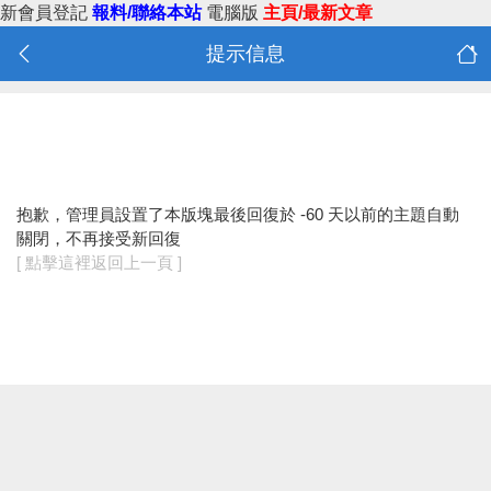
新會員登記
報料/聯絡本站
電腦版
主頁/最新文章
提示信息
抱歉，管理員設置了本版塊最後回復於 -60 天以前的主題自動
關閉，不再接受新回復
[ 點擊這裡返回上一頁 ]